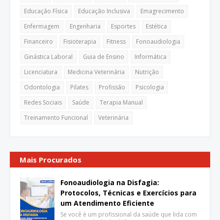
Educação Física
Educação Inclusiva
Emagrecimento
Enfermagem
Engenharia
Esportes
Estética
Financeiro
Fisioterapia
Fitness
Fonoaudiologia
Ginástica Laboral
Guia de Ensino
Informática
Licenciatura
Medicina Veterinária
Nutrição
Odontologia
Pilates
Profissão
Psicologia
Redes Sociais
Saúde
Terapia Manual
Treinamento Funcional
Veterinária
Mais Procurados
Fonoaudiologia na Disfagia:
Protocolos, Técnicas e Exercícios para
um Atendimento Eficiente
Se você é um profissional da saúde que lida com