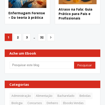
Atraso na Fala: Guia
Enfermagem Forense
Prático para Pais e
– Da teoria à prática
Profissionais
...
1
2
3
32
Ache um Ebook
Categorias
Administração
Alimentação
Bacharelado
Bebidas
Biologia
Concursos
Dinheiro
Ebooks Vendas