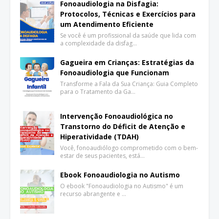
Fonoaudiologia na Disfagia:
Protocolos, Técnicas e Exercícios para
um Atendimento Eficiente
Se você é um profissional da saúde que lida com
a complexidade da disfag…
Gagueira em Crianças: Estratégias da
Fonoaudiologia que Funcionam
Transforme a Fala da Sua Criança: Guia Completo
para o Tratamento da Ga…
Intervenção Fonoaudiológica no
Transtorno do Déficit de Atenção e
Hiperatividade (TDAH)
Você, fonoaudiólogo comprometido com o bem-
estar de seus pacientes, está…
Ebook Fonoaudiologia no Autismo
O ebook "Fonoaudiologia no Autismo" é um
recurso abrangente e …