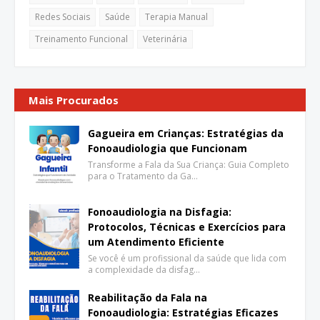
Redes Sociais
Saúde
Terapia Manual
Treinamento Funcional
Veterinária
Mais Procurados
Gagueira em Crianças: Estratégias da
Fonoaudiologia que Funcionam
Transforme a Fala da Sua Criança: Guia Completo
para o Tratamento da Ga…
Fonoaudiologia na Disfagia:
Protocolos, Técnicas e Exercícios para
um Atendimento Eficiente
Se você é um profissional da saúde que lida com
a complexidade da disfag…
Reabilitação da Fala na
Fonoaudiologia: Estratégias Eficazes