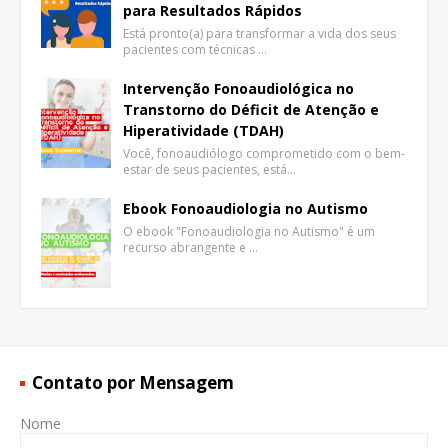
para Resultados Rápidos
Está pronto(a) para transformar a vida dos seus
pacientes com técnicas …
Intervenção Fonoaudiológica no
Transtorno do Déficit de Atenção e
Hiperatividade (TDAH)
Você, fonoaudiólogo comprometido com o bem-
estar de seus pacientes, está…
Ebook Fonoaudiologia no Autismo
O ebook "Fonoaudiologia no Autismo" é um
recurso abrangente e …
Contato por Mensagem
Nome