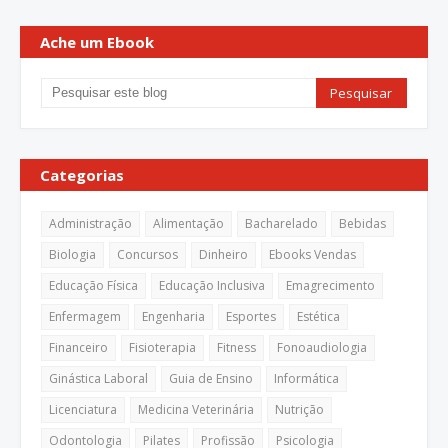
Ache um Ebook
Categorias
Administração
Alimentação
Bacharelado
Bebidas
Biologia
Concursos
Dinheiro
Ebooks Vendas
Educação Física
Educação Inclusiva
Emagrecimento
Enfermagem
Engenharia
Esportes
Estética
Financeiro
Fisioterapia
Fitness
Fonoaudiologia
Ginástica Laboral
Guia de Ensino
Informática
Licenciatura
Medicina Veterinária
Nutrição
Odontologia
Pilates
Profissão
Psicologia