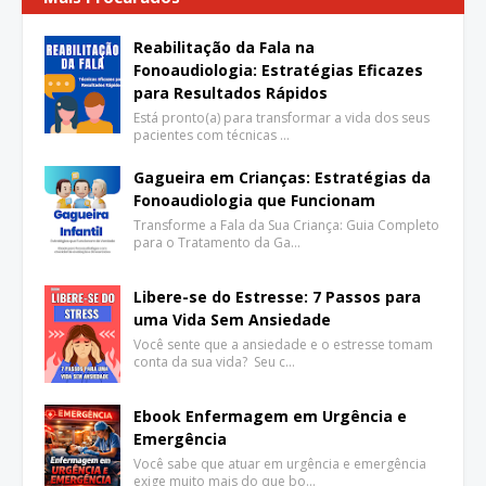
Reabilitação da Fala na
Fonoaudiologia: Estratégias Eficazes
para Resultados Rápidos
Está pronto(a) para transformar a vida dos seus
pacientes com técnicas …
Gagueira em Crianças: Estratégias da
Fonoaudiologia que Funcionam
Transforme a Fala da Sua Criança: Guia Completo
para o Tratamento da Ga…
Libere-se do Estresse: 7 Passos para
uma Vida Sem Ansiedade
Você sente que a ansiedade e o estresse tomam
conta da sua vida? Seu c…
Ebook Enfermagem em Urgência e
Emergência
Você sabe que atuar em urgência e emergência
exige muito mais do que bo…