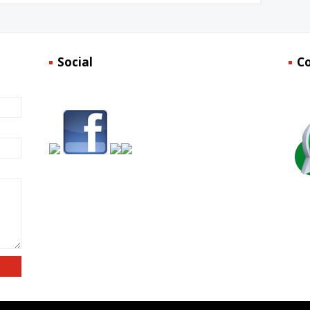
Social
C