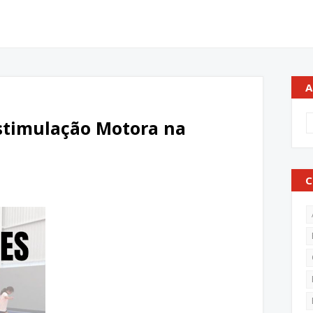
A
Estimulação Motora na
C