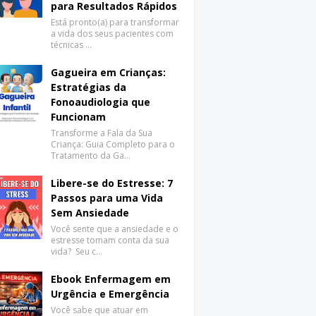
para Resultados Rápidos
Está pronto(a) para transformar
a vida dos seus pacientes com
técnicas …
Gagueira em Crianças:
Estratégias da
Fonoaudiologia que
Funcionam
Transforme a Fala da Sua
Criança: Guia Completo para o
Tratamento da Ga…
Libere-se do Estresse: 7
Passos para uma Vida
Sem Ansiedade
Você sente que a ansiedade e o
estresse tomam conta da sua
vida? Seu c…
Ebook Enfermagem em
Urgência e Emergência
Você sabe que atuar em