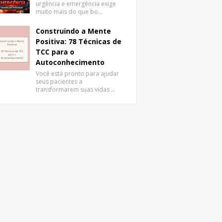
urgência e emergência exige
muito mais do que bo…
Construindo a Mente
Positiva: 78 Técnicas de
TCC para o
Autoconhecimento
Você está pronto para ajudar
seus pacientes a
transformarem suas vidas …