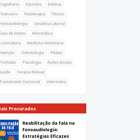
Engenharia
Esportes
Estética
Financeiro
Fisioterapia
Fitness
Fonoaudiologia
Ginástica Laboral
Guia de Ensino
Informática
Licenciatura
Medicina Veterinária
Nutrição
Odontologia
Pilates
Profissão
Psicologia
Redes Sociais
Saúde
Terapia Manual
Treinamento Funcional
Veterinária
ais Procurados
Reabilitação da Fala na
Fonoaudiologia:
Estratégias Eficazes