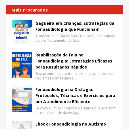
Mais Procurados
Gagueira em Crianças: Estratégias da
Fonoaudiologia que Funcionam
Transforme a Fala da Sua Criança: Guia Completo
para o Tratamento da Ga…
Reabilitação da Fala na
Fonoaudiologia: Estratégias Eficazes
para Resultados Rápidos
Está pronto(a) para transformar a vida dos seus
pacientes com técnicas …
Fonoaudiologia na Disfagia:
Protocolos, Técnicas e Exercícios para
um Atendimento Eficiente
Se você é um profissional da saúde que lida com
a complexidade da disfag…
Ebook Fonoaudiologia no Autismo